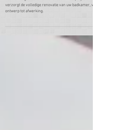
Totale badkamerrenovatie
Een volledige badkamerrenovatie? Ansa projects
verzorgt de volledige renovatie van uw badkamer, van
ontwerp tot afwerking.