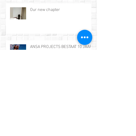
Our new chapter
ANSA PROJECTS BESTAAT 10 JAAR!
De 7 veelgemaakte fouten bij een
badkamerrenovatie
Historie van de badkamer: van
vroeger tot nu