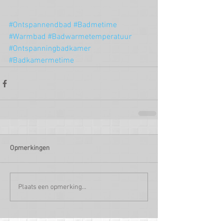
#Ontspannendbad
#Badmetime
#Warmbad
#Badwarmetemperatuur
#Ontspanningbadkamer
#Badkamermetime
Opmerkingen
Plaats een opmerking...