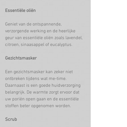
Essentiële oliën
Geniet van de ontspannende, 
verzorgende werking en de heerlijke 
geur van essentiële oliën zoals lavendel, 
citroen, sinaasappel of eucalyptus.
Gezichtsmasker
Een gezichtsmasker kan zeker niet 
ontbreken tijdens wat me-time. 
Daarnaast is een goede huidverzorging 
belangrijk. De warmte zorgt ervoor dat 
uw poriën open gaan en de essentiële 
stoffen beter opgenomen worden. 
Scrub