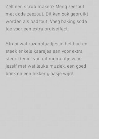
Zelf een scrub maken? Meng zeezout 
met dode zeezout. Dit kan ook gebruikt 
worden als badzout. Voeg baking soda 
toe voor een extra bruiseffect.
Strooi wat rozenblaadjes in het bad en 
steek enkele kaarsjes aan voor extra 
sfeer. Geniet van dit momentje voor 
jezelf met wat leuke muziek, een goed 
boek en een lekker glaasje wijn!