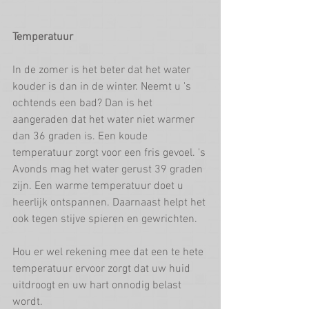
Temperatuur
In de zomer is het beter dat het water 
kouder is dan in de winter. Neemt u 's 
ochtends een bad? Dan is het 
aangeraden dat het water niet warmer 
dan 36 graden is. Een koude 
temperatuur zorgt voor een fris gevoel. 's 
Avonds mag het water gerust 39 graden 
zijn. Een warme temperatuur doet u 
heerlijk ontspannen. Daarnaast helpt het 
ook tegen stijve spieren en gewrichten.
Hou er wel rekening mee dat een te hete 
temperatuur ervoor zorgt dat uw huid 
uitdroogt en uw hart onnodig belast 
wordt.