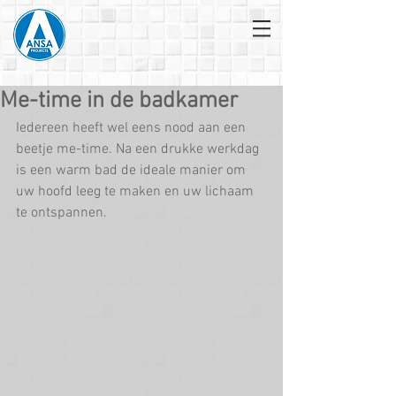
Me-time in de badkamer
Iedereen heeft wel eens nood aan een 
beetje me-time. Na een drukke werkdag 
is een warm bad de ideale manier om 
uw hoofd leeg te maken en uw lichaam 
te ontspannen.