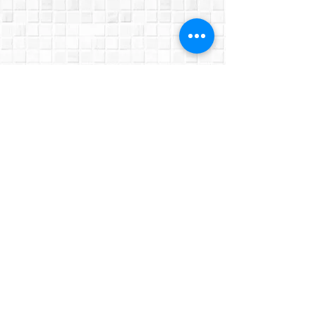
© 2018 ANSA PROJECTS |
Data
Protection Notice
|
Algemene
voorwaarden
|
Privacy verklaring
|
Wedstrijdreglement